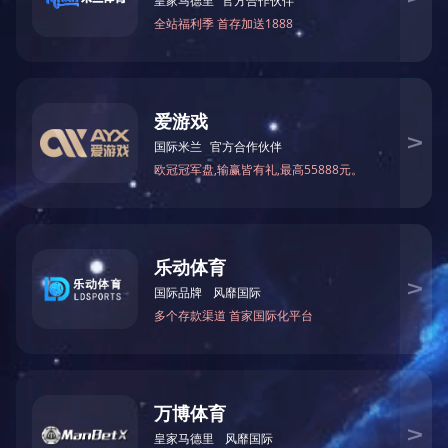
郭晓峰 骨伤科专家，主任医师，在脊柱
病、腰椎间盘突出症、股骨头坏死、小儿
国内先进水平。
友情链接：
米兰体育网页版