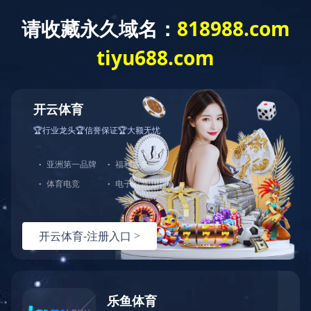
欢迎访问米兰体育网页版官方网站
米兰体育（中
国）官方在线登
医院概况
新闻中心
医疗特
录
您现在的位置：米兰体育（中国）官方在线登录 >> 知名专家
双击自动滚屏