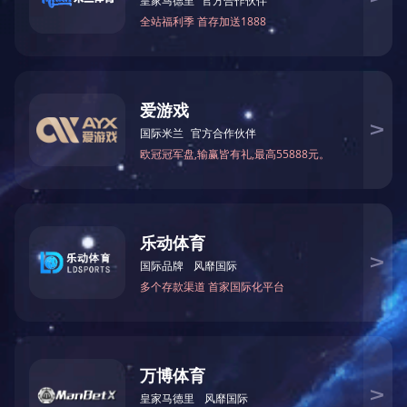
李更佐 外科主任，主任中医师，擅长应
病、前列腺病、泌尿系肿瘤、肾病、男科
友情链接：
米兰体育网页版