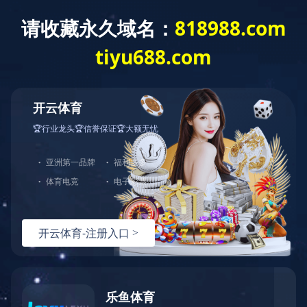
欢迎访问米兰体育网页版官方网站
米兰体育（中
国）官方在线登
医院概况
新闻中心
医疗特
录
您现在的位置：米兰体育（中国）官方在线登录 >> 知名专家
袁
双击自动滚屏