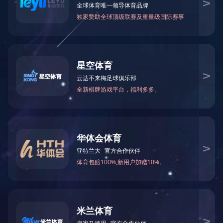
10
10
10
10
10
10
10
10
10
10
10
10
10
月
月
月
月
月
月
月
月
月
月
月
月
月
2
3
4
5
6
7
8
12
18
19
25
26
时间
1
科室
星
星
星
星
星
星
星
星
星
星
星
星
星
期
期
期
期
期
期
期
期
期
期
期
期
期
四
五
六
日
一
二
三
日
六
日
六
日
三
孟
韩
常
苏
邢
海
王
李
刘
李
陈
孟
韩
内
科
巍
鹏
海
锦
丽
江
哲
洋
文
丽
小
巍
鹏
燕
华
玉
芝
王
王
王
王
王
王
王
周
周
周
周
周
周
妇
科
丽
丽
丽
丽
丽
丽
丽
娜
娜
娜
娜
娜
娜
（上）
英
英
英
英
英
英
英