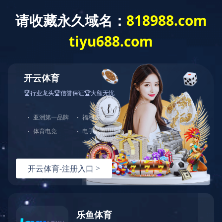
欢迎访问米兰体育网页版官方网站
米兰体育（中
国）官方在线登
医院概况
新闻中心
医疗特
录
您现在的位置：米兰体育（中国）官方在线登录 >> 出诊信息
2
双击自动滚屏