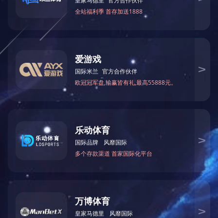
郗
郗
裴
裴
郗
郗
裴
裴
郗
裴
郗
裴
郗
乳腺科
秀
秀
中
中
秀
秀
中
中
秀
中
秀
中
秀
（上）
英
原
原
英
英
原
原
英
原
英
原
英
英
呼吸科
李
李
李
李
丽
丽
丽
丽
（上）
马
马
马
马
马
马
马
马
马
马
马
针灸科
杨
杨
德
德
德
德
德
德
德
德
德
德
德
晶
晶
（上）
元
元
元
元
元
元
元
元
元
元
元
范
范
范
王
王
范
范
皮肤科
吴
吴
吴
吴
吴
吴
宏
宏
宏
媛
媛
宏
宏
颖
颖
颖
颖
颖
颖
（上）
岩
岩
媛
媛
岩
岩
岩
冯
王
郎
郑
张
王
王
郑
冯
冯
郑
冯
亚
晏
义
勇
亚
亚
义
大
大
义
郑
骨科
大
大
辉
权
辉
辉
源
源
义
源
源