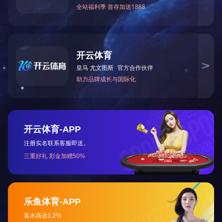
无
四、
对本次公告内容提出询问，请按以下方式联系。
名
称：米兰体育网页版
联系人：于女士
地址：阜新市海州区新华路
115号三楼采购小组
电话：
0418-2823403