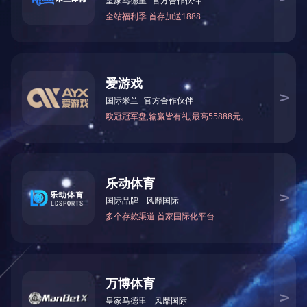
包组
03. 四人站立架 2台
最高限价：
2.0万元
首次公告日期：
2025年4月29日
二、更正信息
1.更正采购数量及最高限价：中医定向透药仪 6台
最高限价：
4.0万元
2.更正开标时间：2025年5月9日10：00
三、其他补充事项：