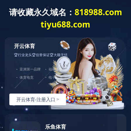
欢迎访问米兰体育网页版官方网站
米兰体育（中
国）官方在线登
医院概况
新闻中心
医疗特
录
您现在的位置：米兰体育（中国）官方在线登录 >> 联系我们