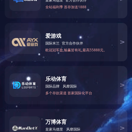
电话：0418-2823403
地址：辽宁省阜新市新华街115
网址：
https://www.jwxmn.com