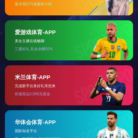
科室导航
党建园地
查看更多 +