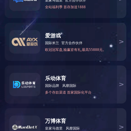
新闻中心
【阜新中医】米兰体育网页版三级公立医院绩效考核荣获“B+级”
【阜新中医】牵手国家队！我院与中国中医科学院广安门医院技术指导合
【阜新中医】中医药文化服务月 | 2024年三伏贴预约火热开启！扶阳祛
【阜新中医】延伸护理 温暖到家 | 我院“互联网+护理服务”项目正式上线